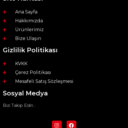
Ana Sayfa
Hakkımızda
Ürünlerimiz
Bize Ulaşın
Gizlilik Politikası
KVKK
Çerez Politikası
Mesafeli Satış Sözleşmesi
Sosyal Medya
Bizi Takip Edin…
I
F
n
a