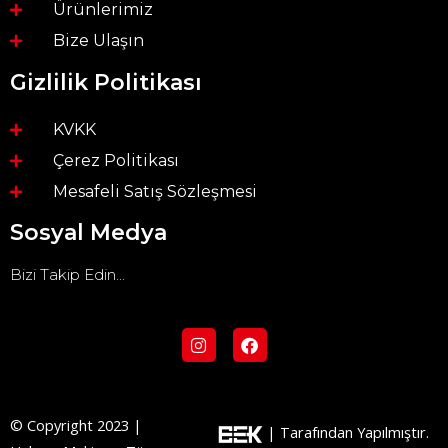
Ürünlerimiz
Bize Ulaşın
Gizlilik Politikası
KVKK
Çerez Politikası
Mesafeli Satış Sözleşmesi
Sosyal Medya
Bizi Takip Edin…
I
F
n
a
s
c
t
e
a
b
g
o
© Copyright 2023 |
| Tarafından Yapılmıştır.
r
o